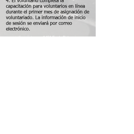
4. El voluntario completa la
capacitación para voluntarios en línea
durante el primer mes de asignación de
voluntariado. La información de inicio
de sesión se enviará por correo
electrónico.
Encuéntrenos:
2451 Eagle Ridge
Dr. Red Wing, MN 55066
Llámanos:
651-
385-4656
Creado con
orgullo
con
Wix.com